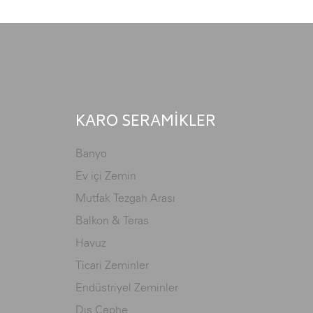
KARO SERAMİKLER
Banyo
Ev içi Zemin
Mutfak Tezgah Arası
Balkon & Teras
Havuz
Ticari Zeminler
Endüstriyel Zeminler
Dış Cephe