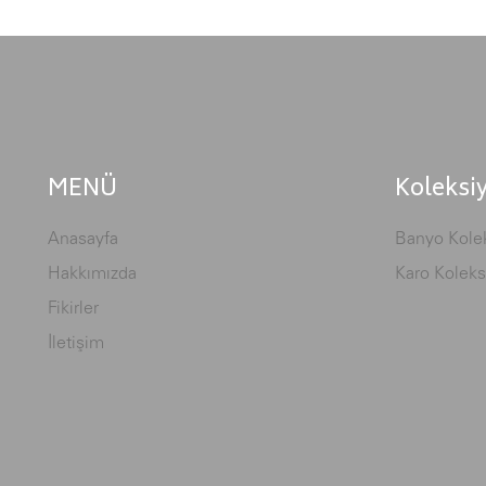
MENÜ
Koleksi
Anasayfa
Banyo Kolek
Hakkımızda
Karo Koleks
Fikirler
İletişim