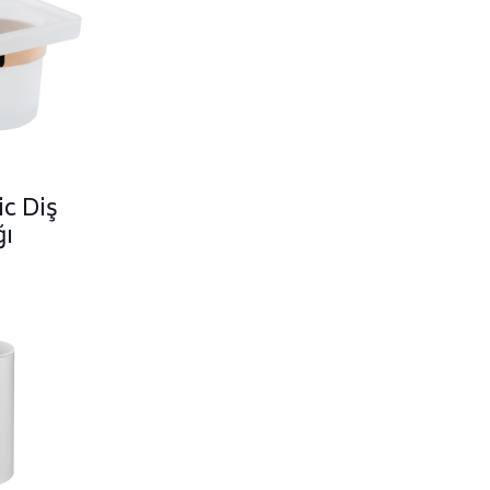
ic Diş
ğı