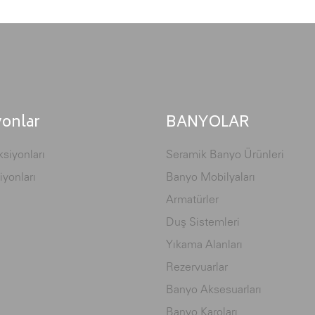
yonlar
BANYOLAR
siyonları
Seramik Banyo Ürünleri
iyonları
Banyo Mobilyaları
Armatürler
Duş Sistemleri
Yıkama Alanları
Rezervuarlar
Banyo Aksesuarları
Banyo Karoları