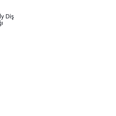
y Diş
ğı