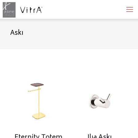
Askı
Eternity Totem
Ilıa Askı