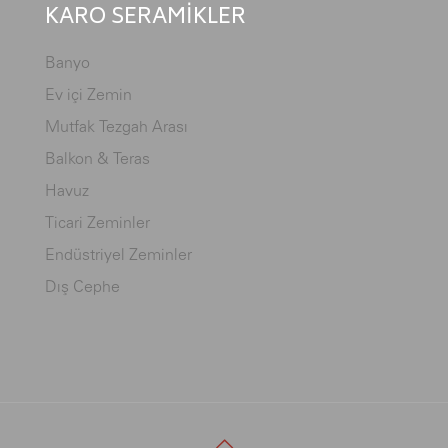
KARO SERAMİKLER
Banyo
Ev içi Zemin
Mutfak Tezgah Arası
Balkon & Teras
Havuz
Ticari Zeminler
Endüstriyel Zeminler
Dış Cephe