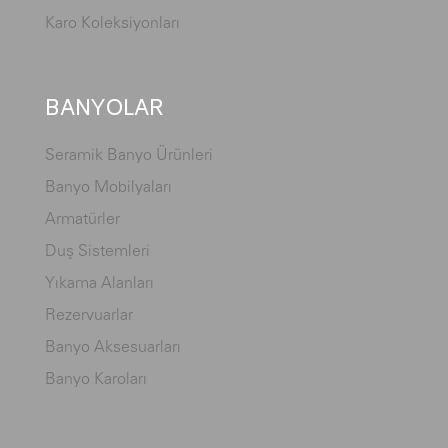
Karo Koleksiyonları
BANYOLAR
Seramik Banyo Ürünleri
Banyo Mobilyaları
Armatürler
Duş Sistemleri
Yıkama Alanları
Rezervuarlar
Banyo Aksesuarları
Banyo Karoları