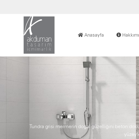
Anasayfa
Hakkımı
Tundra grisi mermerin doğal güzelliğini beton do
yüzeyle