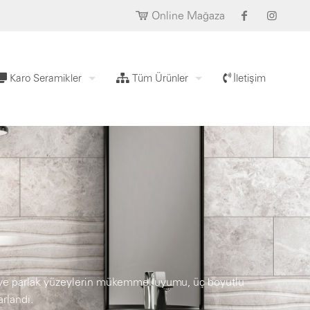
Online Mağaza
Karo Seramikler
Tüm Ürünler
İletişim
t ve parlak yüzeylerin mükemmel uyumu, üç boyutlu
arlandı.