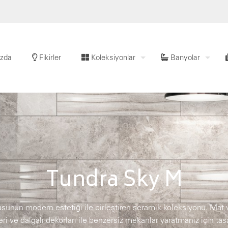
zda
Fikirler
Koleksiyonlar
Banyolar
Tundra Sky M
kusunun modern estetiği ile birleştiren seramik koleksiyonu. Ma
ri ve dalgalı dekorları ile benzersiz mekanlar yaratmanız için tas