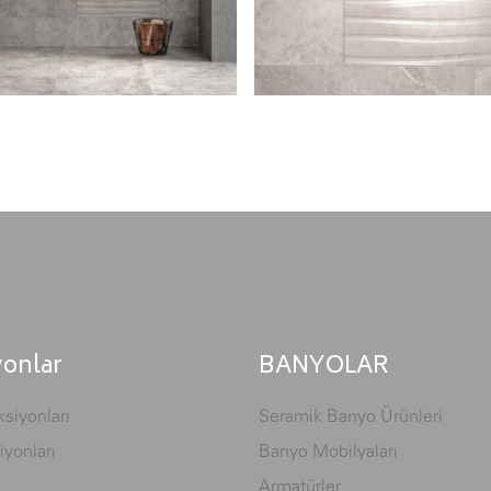
yonlar
BANYOLAR
siyonları
Seramik Banyo Ürünleri
iyonları
Banyo Mobilyaları
Armatürler