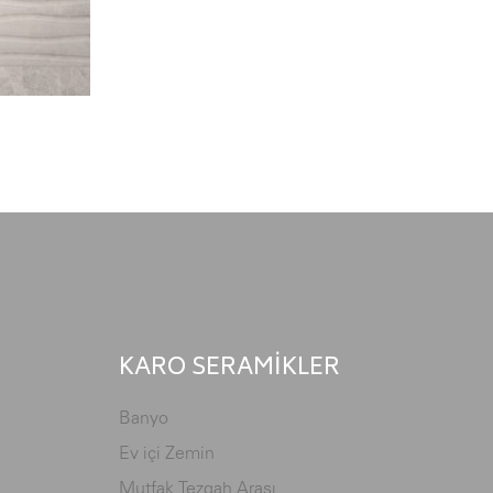
KARO SERAMİKLER
Banyo
Ev içi Zemin
Mutfak Tezgah Arası