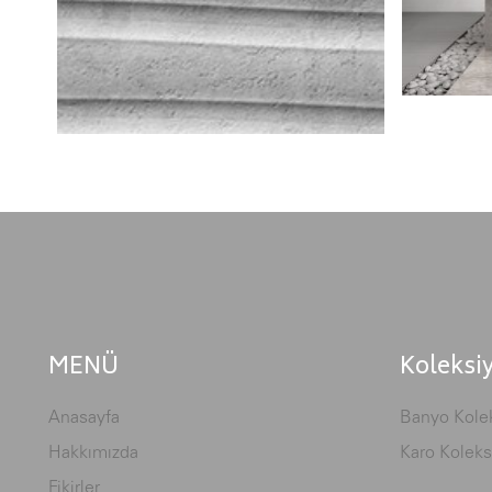
MENÜ
Koleksi
Anasayfa
Banyo Kolek
Hakkımızda
Karo Koleks
Fikirler