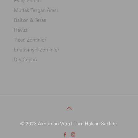
Ev içi Zemin
Mutfak Tezgah Arası
Balkon & Teras
Havuz
Ticari Zeminler
Endüstriyel Zeminler
Dış Cephe
© 2023 Akduman Vitra | Tüm Hakları Saklıdır.