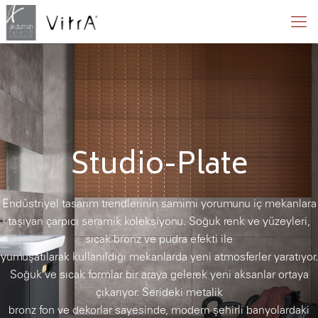
Studio-Plate
Endüstriyel tasarım trendlerinin samimi yorumunu iç mekanlara
taşıyan çarpıcı seramik koleksiyonu. Soğuk renk ve yüzeyleri,
sıcak bronz ve pudra efekti ile
yumuşatılarak kullanıldığı mekanlarda yeni atmosferler yaratıyor.
Soğuk ve sıcak formlar bir araya gelerek yeni aksanlar ortaya
çıkarıyor. Serideki metalik
bronz fon ve dekorlar sayesinde, modern şehirli banyolardaki