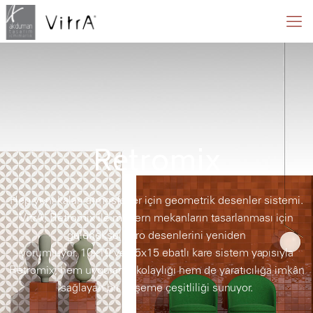
Retromix
Hep yeni kalan atmosferler için geometrik desenler sistemi.
VitrA, Retromix ile modern mekanların tasarlanması için
geleneksel karo desenlerini yeniden
yorumluyor. 10x10 ve 15x15 ebatlı kare sistem yapısıyla
Retromix, hem uygulama kolaylığı hem de yaratıcılığa imkân
sağlayan bir döşeme çeşitliliği sunuyor.