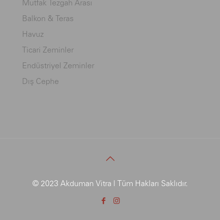
Mutfak Tezgah Arası
Balkon & Teras
Havuz
Ticari Zeminler
Endüstriyel Zeminler
Dış Cephe
© 2023 Akduman Vitra | Tüm Hakları Saklıdır.