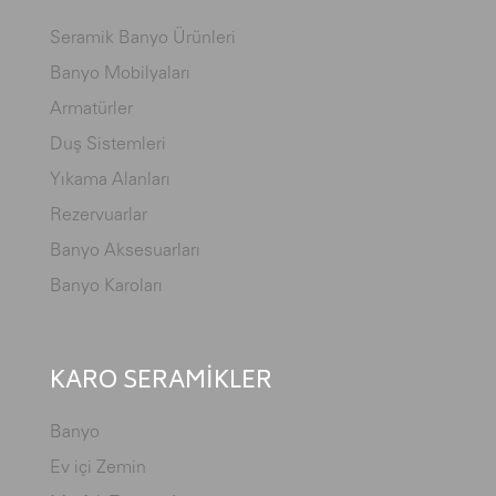
Seramik Banyo Ürünleri
Banyo Mobilyaları
Armatürler
Duş Sistemleri
Yıkama Alanları
Rezervuarlar
Banyo Aksesuarları
Banyo Karoları
KARO SERAMİKLER
Banyo
Ev içi Zemin