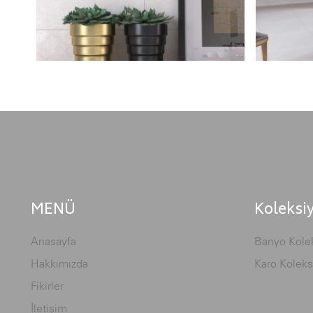
MENÜ
Koleksi
Anasayfa
Banyo Kolek
Hakkımızda
Karo Koleks
Fikirler
İletişim