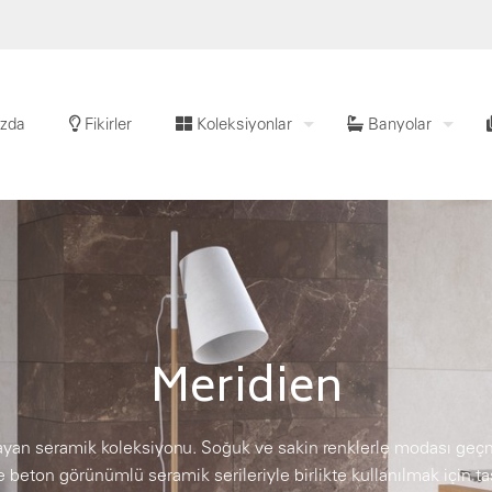
zda
Fikirler
Koleksiyonlar
Banyolar
Meridien
yan seramik koleksiyonu. Soğuk ve sakin renklerle modası geçme
 beton görünümlü seramik serileriyle birlikte kullanılmak için ta