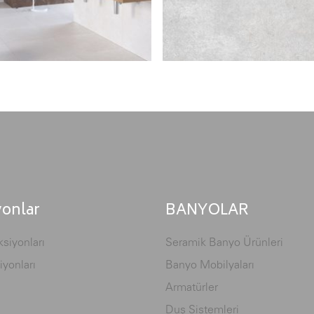
yonlar
BANYOLAR
siyonları
Seramik Banyo Ürünleri
iyonları
Banyo Mobilyaları
Armatürler
Duş Sistemleri