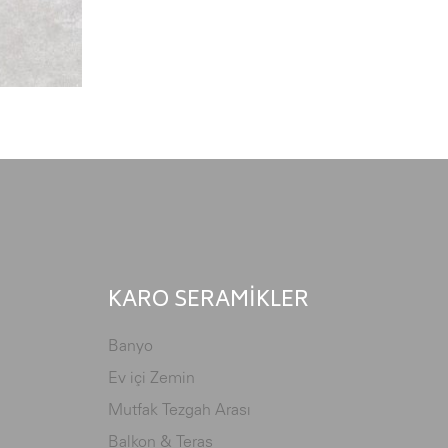
KARO SERAMİKLER
Banyo
Ev içi Zemin
Mutfak Tezgah Arası
Balkon & Teras