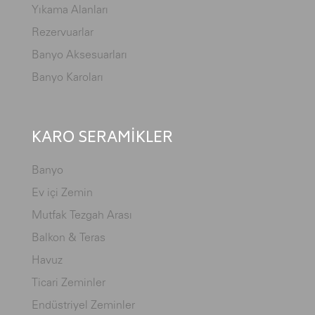
Yıkama Alanları
Rezervuarlar
Banyo Aksesuarları
Banyo Karoları
KARO SERAMİKLER
Banyo
Ev içi Zemin
Mutfak Tezgah Arası
Balkon & Teras
Havuz
Ticari Zeminler
Endüstriyel Zeminler