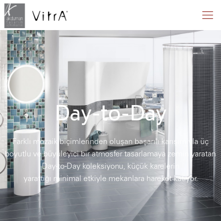
Day-to-Day
Farklı mozaik biçimlerinden oluşan başarılı karışımıyla üç
boyutlu ve büyüleyici bir atmosfer tasarlamaya zemin yaratan
Day-to-Day koleksiyonu, küçük karelerin
yarattığı minimal etkiyle mekanlara hareket katıyor.