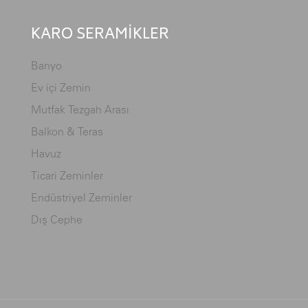
KARO SERAMİKLER
Banyo
Ev içi Zemin
Mutfak Tezgah Arası
Balkon & Teras
Havuz
Ticari Zeminler
Endüstriyel Zeminler
Dış Cephe