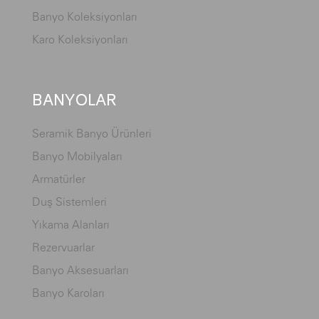
Banyo Koleksiyonları
Karo Koleksiyonları
BANYOLAR
Seramik Banyo Ürünleri
Banyo Mobilyaları
Armatürler
Duş Sistemleri
Yıkama Alanları
Rezervuarlar
Banyo Aksesuarları
Banyo Karoları