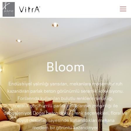
Bloom
Endüstriyel yalınlığı yansıtan, mekanlara modern bir ruh
kazandıran parlak beton görünümlü seramik koleksiyonu.
Fonlarında kullanılan bulutlu renklerin sakinliği,
metalik görünümlü parlak dekorlarının zenginliği ile
dengeleniyor. Doğal beton dokulu renk seçenekleri, floral ve
soyut dekorları sayesinde kullanıldıkları mekana
modern bir görüntü kazandırıyor.