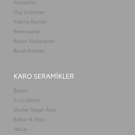
Armatürler
Duş Sistemleri
Yıkama Alanları
Rezervuarlar
Banyo Aksesuarları
Banyo Karoları
KARO SERAMİKLER
Banyo
Ev içi Zemin
Mutfak Tezgah Arası
Balkon & Teras
Havuz