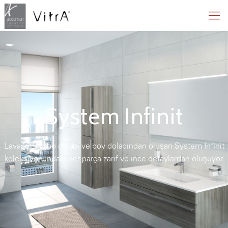
System Infinit
Lavabo, lavabo dolabı ve boy dolabından oluşan System Infinit
koleksiyonundaki her parça zarif ve ince detaylardan oluşuyor.