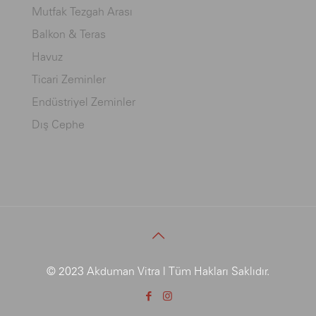
Mutfak Tezgah Arası
Balkon & Teras
Havuz
Ticari Zeminler
Endüstriyel Zeminler
Dış Cephe
© 2023 Akduman Vitra | Tüm Hakları Saklıdır.