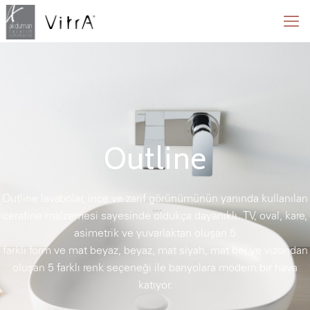
Outline
Outline lavabolar, ince ve zarif görünümünün yanında kullanılan
cerafine malzemesi sayesinde oldukça dayanıklı. TV, oval, kare,
asimetrik ve yuvarlaktan oluşan 5
farklı form ve mat beyaz, beyaz, mat siyah, mat bej ve vizondan
oluşan 5 farklı renk seçeneği ile banyolara modern bir hava
katıyor.