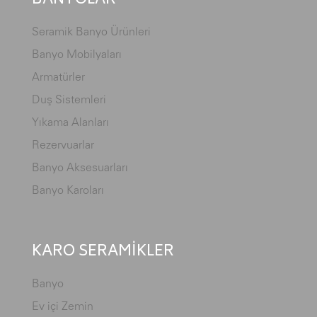
BANYOLAR
Seramik Banyo Ürünleri
Banyo Mobilyaları
Armatürler
Duş Sistemleri
Yıkama Alanları
Rezervuarlar
Banyo Aksesuarları
Banyo Karoları
KARO SERAMİKLER
Banyo
Ev içi Zemin