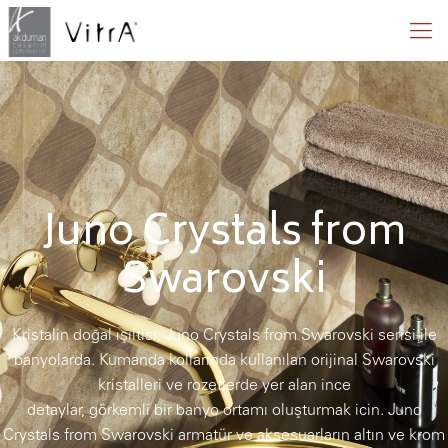
Juno Crystals from
Swarovski
Kristalin doğal ışıltısı, Juno Crystals from Swarovski serisi ile
banyolarda. Kumanda kollarında kullanılan orijinal Swarovski
kristalleri ve rozetlerde yer alan ince
detaylar, görkemli bir banyo ortamı oluşturmak icin. Juno
Crystals from Swarovski armatür ve aksesuarların altın ve krom