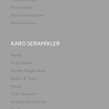
Rezervuarlar
Banyo Aksesuarları
Banyo Karoları
KARO SERAMİKLER
Banyo
Ev içi Zemin
Mutfak Tezgah Arası
Balkon & Teras
Havuz
Ticari Zeminler
Endüstriyel Zeminler