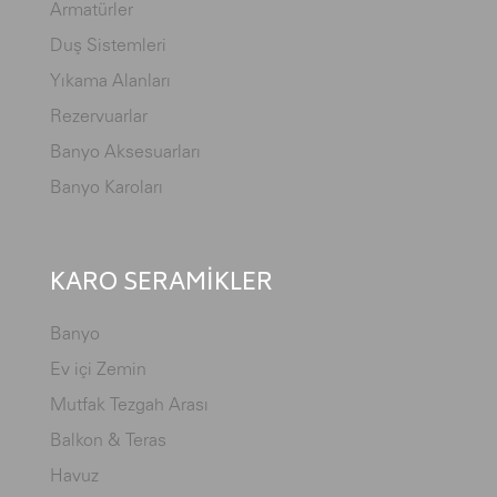
Armatürler
Duş Sistemleri
Yıkama Alanları
Rezervuarlar
Banyo Aksesuarları
Banyo Karoları
KARO SERAMİKLER
Banyo
Ev içi Zemin
Mutfak Tezgah Arası
Balkon & Teras
Havuz