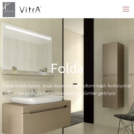
Folda
Folda koleksiyonu, suya dayanıklı termoform kaplı fonksiyonel
parçalarıyla banyolara pratik çözümler getiriyor.