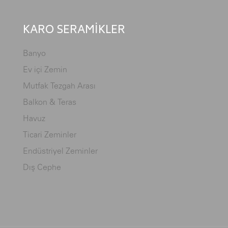
KARO SERAMİKLER
Banyo
Ev içi Zemin
Mutfak Tezgah Arası
Balkon & Teras
Havuz
Ticari Zeminler
Endüstriyel Zeminler
Dış Cephe