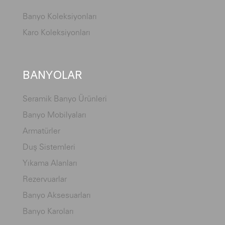
Banyo Koleksiyonları
Karo Koleksiyonları
BANYOLAR
Seramik Banyo Ürünleri
Banyo Mobilyaları
Armatürler
Duş Sistemleri
Yıkama Alanları
Rezervuarlar
Banyo Aksesuarları
Banyo Karoları